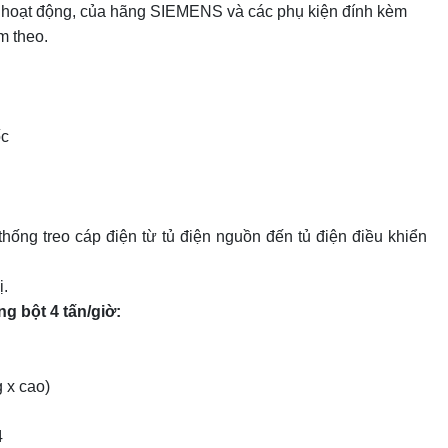
ố hoạt động, của hãng SIEMENS và các phụ kiện đính kèm
m theo.
ốc
hống treo cáp điện từ tủ điện nguồn đến tủ điện điều khiển
ị.
g bột 4 tấn/giờ:
 x cao)
4