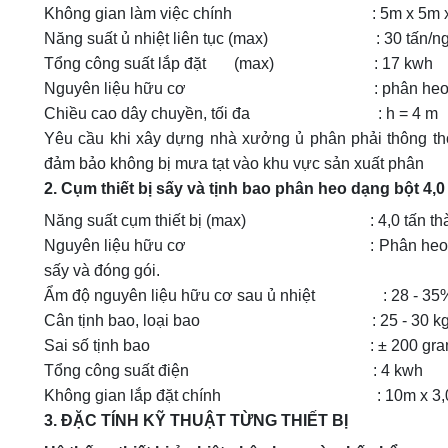
Không gian làm việc chính : 5m x 5m x 3m (
Năng suất ủ nhiệt liên tục (max) : 30 tấn/ng
Tổng công suất lắp đặt (max) : 17 kwh
Nguyên liệu hữu cơ : phân heo đã 
Chiều cao dây chuyền, tối đa : h = 4 m
Yêu cầu khi xây dựng nhà xưởng ủ phân phải thông th
đảm bảo không bị mưa tạt vào khu vực sản xuất phân
2. Cụm thiết bị sấy và tịnh bao phân heo dạng bột 4,0
Năng suất cụm thiết bị (max) : 4,0 tấn thành 
Nguyên liệu hữu cơ : Phân heo đã được ủ nhi
sấy và đóng gói.
Ẩm độ nguyên liệu hữu cơ sau ủ nhiệt : 28 - 35
Cân tịnh bao, loại bao : 25 - 30 kg/
Sai số tịnh bao : ± 200 gra
Tổng công suất điện : 4 kwh
Không gian lắp đặt chính : 10m x 3,0m x 3,
3. ĐẶC TÍNH KỸ THUẬT TỪNG THIẾT BỊ