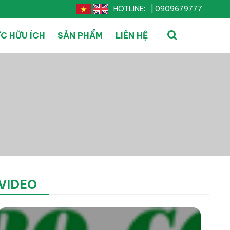
HOTLINE:
| 0909679777
ỨC HỮU ÍCH
SẢN PHẨM
LIÊN HỆ
VIDEO