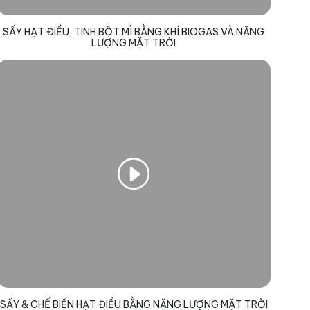
SẤY HẠT ĐIỀU, TINH BỘT MÌ BẰNG KHÍ BIOGAS VÀ NĂNG
LƯỢNG MẶT TRỜI
SẤY & CHẾ BIẾN HẠT ĐIỀU BẰNG NĂNG LƯỢNG MẶT TRỜI