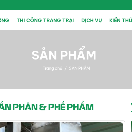
ƯỜNG
THI CÔNG TRANG TRẠI
DỊCH VỤ
KIẾN TH
SẢN PHẨM
Trang chủ
SẢN PHẨM
UẨN PHÂN & PHẾ PHẨM