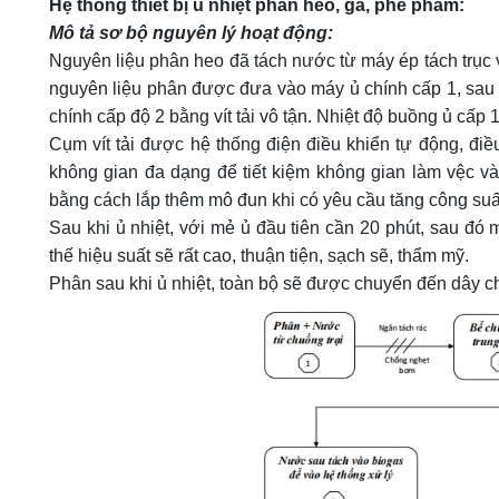
Hệ thống thiết bị ủ nhiệt phân heo, gà, phế phẩm:
Mô tả sơ bộ nguyên lý hoạt động:
Nguyên liệu phân heo đã tách nước từ máy ép tách trục v
nguyên liệu phân được đưa vào máy ủ chính cấp 1, sau 
chính cấp độ 2 bằng vít tải vô tận. Nhiệt độ buồng ủ cấp 1
Cụm vít tải được hệ thống điện điều khiển tự động, điề
không gian đa dạng để tiết kiệm không gian làm vệc v
bằng cách lắp thêm mô đun khi có yêu cầu tăng công suấ
Sau khi ủ nhiệt, với mẻ ủ đầu tiên cần 20 phút, sau đó 
thế hiệu suất sẽ rất cao, thuận tiện, sạch sẽ, thẩm mỹ.
Phân sau khi ủ nhiệt, toàn bộ sẽ được chuyển đến dây c