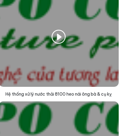
Hệ thống xử lý nước thải 8100 heo nái ông bà & cụ kỵ