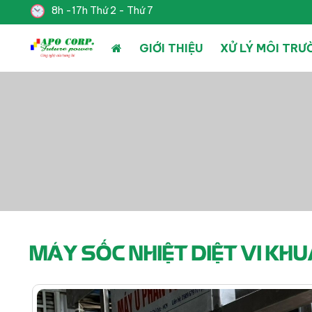
8h -17h Thứ 2 - Thứ 7
GIỚI THIỆU
XỬ LÝ MÔI TR
MÁY SỐC NHIỆT DIỆT VI KH