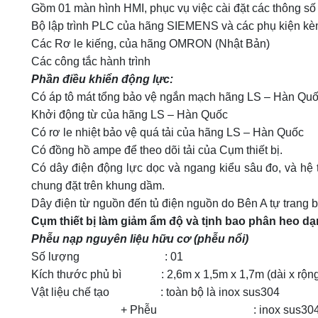
Gồm 01 màn hình HMI, phục vụ việc cài đặt các thông s
Bộ lập trình PLC của hãng SIEMENS và các phụ kiện kè
Các Rơ le kiếng, của hãng OMRON (Nhật Bản)
Các công tắc hành trình
Phần điều khiển động lực:
Có áp tô mát tổng bảo vệ ngắn mạch hãng LS – Hàn Qu
Khởi động từ của hãng LS – Hàn Quốc
Có rơ le nhiệt bảo vệ quá tải của hãng LS – Hàn Quốc
Có đồng hồ ampe để theo dõi tải của Cụm thiết bị.
Có dây điện động lực dọc và ngang kiểu sâu đo, và hệ t
chung đặt trên khung dầm.
Dây điện từ nguồn đến tủ điện nguồn do Bên A tự trang b
Cụm thiết bị làm giảm ẩm độ và tịnh bao phân heo dạn
Phễu nạp nguyên liệu hữu cơ (phễu nổi)
Số lượng : 01
Kích thước phủ bì : 2,6m x 1,5m x 1,7m (dài x rộng
Vật liệu chế tạo : toàn bộ là inox sus304
+ Phễu : inox sus30