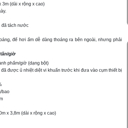
dài x rộng x cao)
ày.
tách nước
oáng, để hơi ẩm dễ dàng thoáng ra bên ngoài, nhưng phải
 tấn/giờ
phẩm/giờ (dạng bột)
ệt diệt vi khuẩn trước khi đưa vào cụm thiết bị
%
bao
m
8m (dài x rộng x cao)