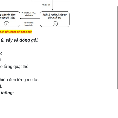
ủ, sấy và đóng gói.
ốc
i
o từng quạt thổi
khiển đến từng mô tơ.
ị.
 thống: