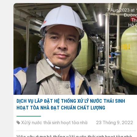
DỊCH VỤ LẮP ĐẶT HỆ THỐNG XỬ LÝ NƯỚC THẢI SINH
HOẠT TÒA NHÀ ĐẠT CHUẨN CHẤT LƯỢNG
Xử lý nước thải sinh hoạt tòa nhà
23 Tháng 9, 2022