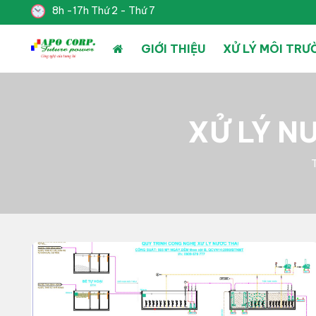
8h -17h Thứ 2 - Thứ 7
GIỚI THIỆU
XỬ LÝ MÔI TR
XỬ LÝ N