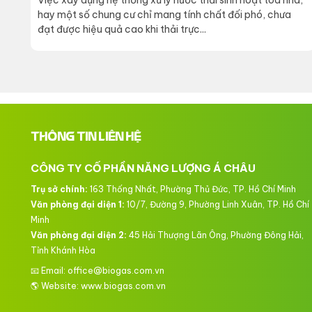
Việc xây dựng hệ thống xử lý nước thải sinh hoạt tòa nhà,
hay một số chung cư chỉ mang tính chất đối phó, chưa
đạt được hiệu quả cao khi thải trực...
THÔNG TIN LIÊN HỆ
CÔNG TY CỔ PHẦN NĂNG LƯỢNG Á CHÂU
Trụ sở chính:
163 Thống Nhất, Phường Thủ Đức, TP. Hồ Chí Minh
Văn phòng đại diện 1:
10/7, Đường 9, Phường Linh Xuân, TP. Hồ Chí
Minh
Văn phòng đại diện 2:
45 Hải Thượng Lãn Ông, Phường Đông Hải,
Tỉnh Khánh Hòa
📧 Email: office@biogas.com.vn
🌎 Website:
www.biogas.com.vn