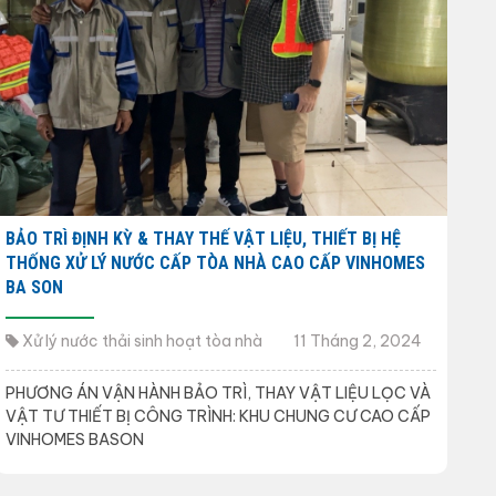
BẢO TRÌ ĐỊNH KỲ & THAY THẾ VẬT LIỆU, THIẾT BỊ HỆ
THỐNG XỬ LÝ NƯỚC CẤP TÒA NHÀ CAO CẤP VINHOMES
BA SON
Xử lý nước thải sinh hoạt tòa nhà
11 Tháng 2, 2024
PHƯƠNG ÁN VẬN HÀNH BẢO TRÌ, THAY VẬT LIỆU LỌC VÀ
VẬT TƯ THIẾT BỊ CÔNG TRÌNH: KHU CHUNG CƯ CAO CẤP
VINHOMES BASON