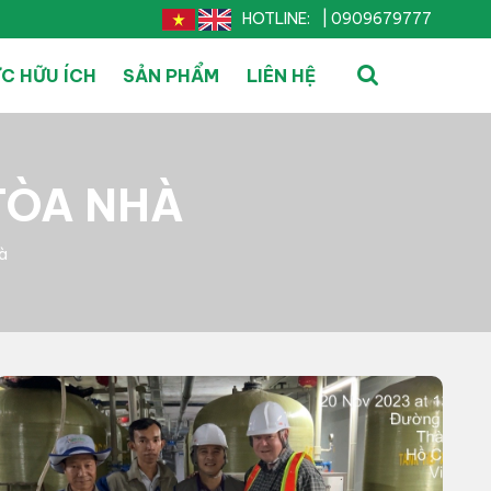
HOTLINE:
| 0909679777
ỨC HỮU ÍCH
SẢN PHẨM
LIÊN HỆ
TÒA NHÀ
hà