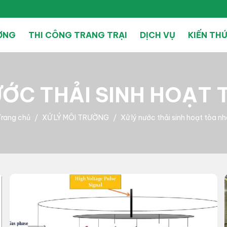
ƯỜNG
THI CÔNG TRANG TRẠI
DỊCH VỤ
KIẾN TH
ƯỚC THẢI SINH HOẠT 
Trang chủ
XỬ LÝ MÔI TRƯỜNG
Xử lý nước thải sinh hoạt tòa n