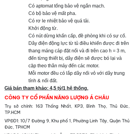
Có aptomat tổng bảo vệ ngắn mạch.
Có bộ bảo vệ mất pha.
Có rơ le nhiệt bảo vệ quá tải.
Khởi động từ.
Có nút dừng khẩn cấp, đề phòng khi có sự cố.
Dây điện động lực từ tủ điều khiển được đi trên
thang máng cáp đặt nổi và đi trên cao h = 3 m,
đến từng thiết bị, dây điện sẽ được bó lại và
cặp theo thân máy đến các motor.
Mỗi motor đều có lắp dây nối vỏ với dây trung
tính & nối đất.
Giá bán tham khảo: 4,5 tỷ/1 hệ thống.
CÔNG TY CỔ PHẦN NĂNG LƯỢNG Á CHÂU
Trụ sở chính: 163 Thống Nhất, KP3, Bình Thọ, Thủ Đức,
TP.HCM
VPĐD1: 10/7 Đường 9, Khu phố 1, Phường Linh Tây, Quận Thủ
Đức, TPHCM