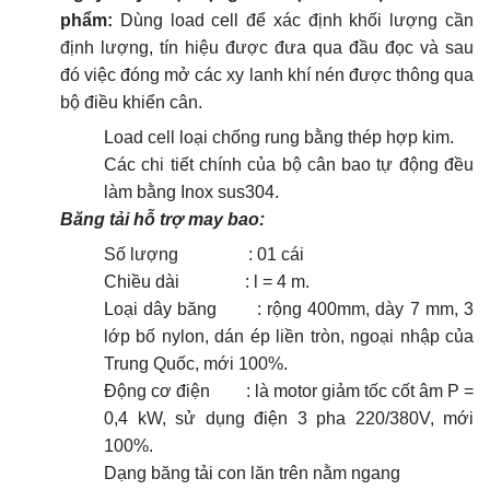
phẩm:
Dùng load cell để xác định khối lượng cần
định lượng, tín hiệu được đưa qua đầu đọc và sau
đó việc đóng mở các xy lanh khí nén được thông qua
bộ điều khiển cân.
Load cell loại chống rung bằng thép hợp kim.
Các chi tiết chính của bộ cân bao tự động đều
làm bằng Inox sus304.
Băng tải hỗ trợ may bao:
Số lượng : 01 cái
Chiều dài : l = 4 m.
Loại dây băng : rộng 400mm, dày 7 mm, 3
lớp bố nylon, dán ép liền tròn, ngoại nhập của
Trung Quốc, mới 100%.
Động cơ điện : là motor giảm tốc cốt âm P =
0,4 kW, sử dụng điện 3 pha 220/380V, mới
100%.
Dạng băng tải con lăn trên nằm ngang