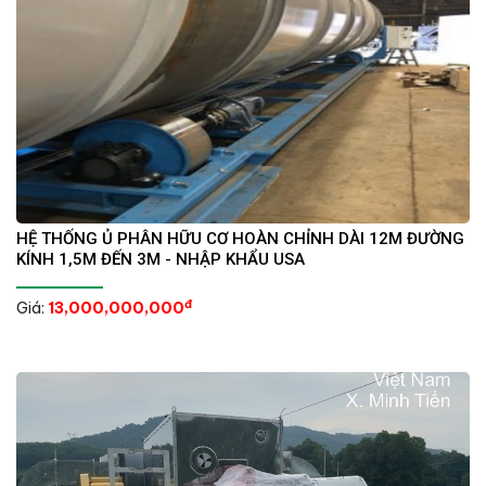
HỆ THỐNG Ủ PHÂN HỮU CƠ HOÀN CHỈNH DÀI 12M ĐƯỜNG
KÍNH 1,5M ĐẾN 3M - NHẬP KHẨU USA
đ
Giá:
13,000,000,000