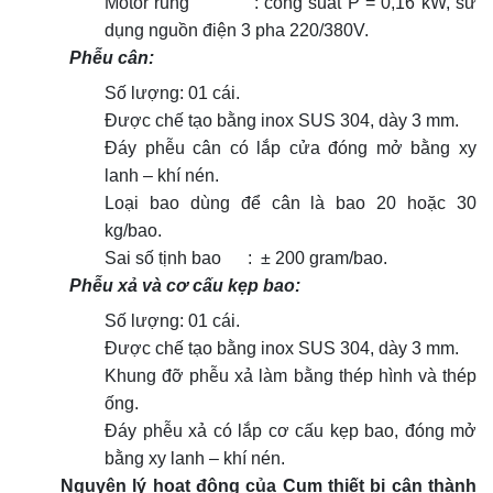
Motor rung : công suất P = 0,16 kW, sử
dụng nguồn điện 3 pha 220/380V.
Phễu cân:
Số lượng: 01 cái.
Được chế tạo bằng inox SUS 304, dày 3 mm.
Đáy phễu cân có lắp cửa đóng mở bằng xy
lanh – khí nén.
Loại bao dùng để cân là bao 20 hoặc 30
kg/bao.
Sai số tịnh bao : ± 200 gram/bao.
Phễu xả và cơ cấu kẹp bao:
Số lượng: 01 cái.
Được chế tạo bằng inox SUS 304, dày 3 mm.
Khung đỡ phễu xả làm bằng thép hình và thép
ống.
Đáy phễu xả có lắp cơ cấu kẹp bao, đóng mở
bằng xy lanh – khí nén.
Nguyên lý hoạt động của Cụm thiết bị cân thành