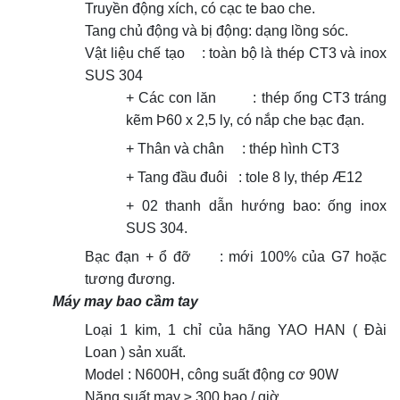
Truyền động xích, có cạc te bao che.
Tang chủ động và bị động: dạng lồng sóc.
Vật liệu chế tạo : toàn bộ là thép CT3 và inox
SUS 304
+ Các con lăn : thép ống CT3 tráng
kẽm Þ60 x 2,5 ly, có nắp che bạc đạn.
+ Thân và chân : thép hình CT3
+ Tang đầu đuôi : tole 8 ly, thép Æ12
+ 02 thanh dẫn hướng bao: ống inox
SUS 304.
Bạc đạn + ổ đỡ : mới 100% của G7 hoặc
tương đương.
Máy may bao cầm tay
Loại 1 kim, 1 chỉ của hãng YAO HAN ( Đài
Loan ) sản xuất.
Model : N600H, công suất động cơ 90W
Năng suất may ≥ 300 bao / giờ