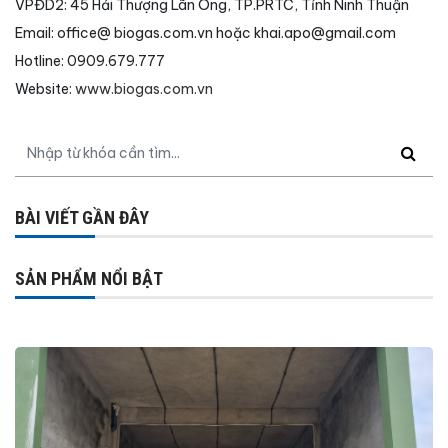
VPĐD2: 45 Hải Thượng Lãn Ông, TP.PRTC, Tỉnh Ninh Thuận
Email: office@ biogas.com.vn hoặc khai.apo@gmail.com
Hotline: 0909.679.777
Website:
www.biogas.com.vn
BÀI VIẾT GẦN ĐÂY
SẢN PHẨM NỔI BẬT