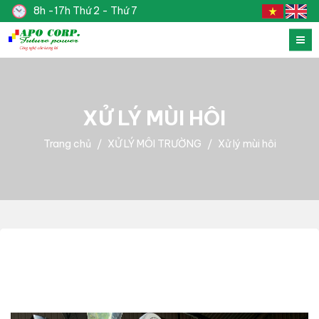
8h -17h Thứ 2 - Thứ 7
XỬ LÝ MÙI HÔI
Trang chủ
XỬ LÝ MÔI TRƯỜNG
Xử lý mùi hôi