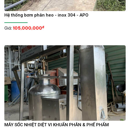
Hệ thống bơm phân heo - inox 304 - APO
đ
Giá:
105,000,000
MÁY SỐC NHIỆT DIỆT VI KHUẨN PHÂN & PHẾ PHẨM