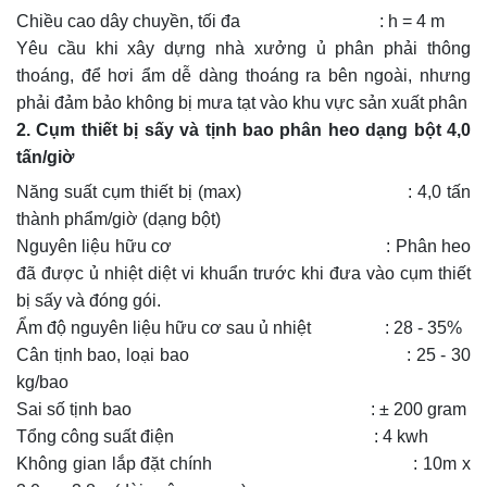
Chiều cao dây chuyền, tối đa : h = 4 m
Yêu cầu khi xây dựng nhà xưởng ủ phân phải thông
thoáng, để hơi ẩm dễ dàng thoáng ra bên ngoài, nhưng
phải đảm bảo không bị mưa tạt vào khu vực sản xuất phân
2. Cụm thiết bị sấy và tịnh bao phân heo dạng bột 4,0
tấn/giờ
Năng suất cụm thiết bị (max) : 4,0 tấn
thành phẩm/giờ (dạng bột)
Nguyên liệu hữu cơ : Phân heo
đã được ủ nhiệt diệt vi khuẩn trước khi đưa vào cụm thiết
bị sấy và đóng gói.
Ẩm độ nguyên liệu hữu cơ sau ủ nhiệt : 28 - 35%
Cân tịnh bao, loại bao : 25 - 30
kg/bao
Sai số tịnh bao : ± 200 gram
Tổng công suất điện : 4 kwh
Không gian lắp đặt chính : 10m x