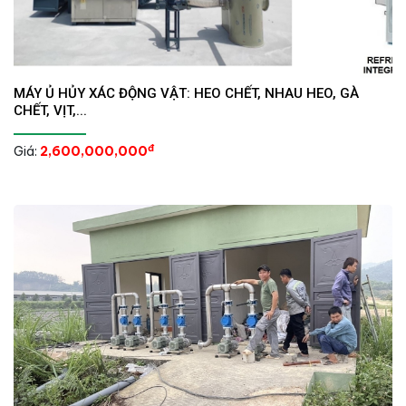
MÁY Ủ HỦY XÁC ĐỘNG VẬT: HEO CHẾT, NHAU HEO, GÀ
CHẾT, VỊT,...
đ
Giá:
2,600,000,000