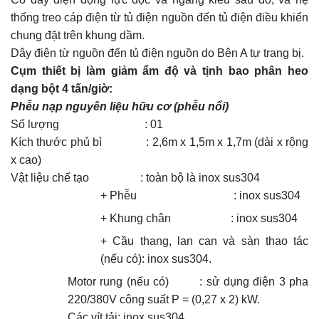
thống treo cáp điện từ tủ điện nguồn đến tủ điện điều khiển
chung đặt trên khung dầm.
Dây điện từ nguồn đến tủ điện nguồn do Bên A tự trang bị.
Cụm thiết bị làm giảm ẩm độ và tịnh bao phân heo
dạng bột 4 tấn/giờ:
Phễu nạp nguyên liệu hữu cơ (phễu nổi)
Số lượng : 01
Kích thước phủ bì : 2,6m x 1,5m x 1,7m (dài x rộng
x cao)
Vật liệu chế tạo : toàn bộ là inox sus304
+ Phễu : inox sus304
+ Khung chân : inox sus304
+ Cầu thang, lan can và sàn thao tác
(nếu có): inox sus304.
Motor rung (nếu có) : sử dụng điện 3 pha
220/380V công suất P = (0,27 x 2) kW.
Các vít tải: inox sus304