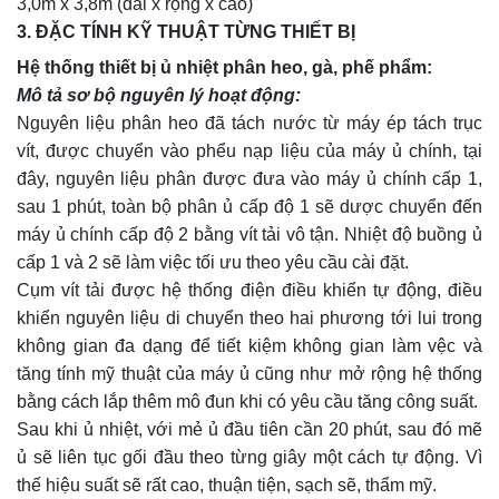
3,0m x 3,8m (dài x rộng x cao)
3. ĐẶC TÍNH KỸ THUẬT TỪNG THIẾT BỊ
Hệ thống thiết bị ủ nhiệt phân heo, gà, phế phẩm:
Mô tả sơ bộ nguyên lý hoạt động:
Nguyên liệu phân heo đã tách nước từ máy ép tách trục
vít, được chuyển vào phểu nạp liệu của máy ủ chính, tại
đây, nguyên liệu phân được đưa vào máy ủ chính cấp 1,
sau 1 phút, toàn bộ phân ủ cấp độ 1 sẽ dược chuyển đến
máy ủ chính cấp độ 2 bằng vít tải vô tận. Nhiệt độ buồng ủ
cấp 1 và 2 sẽ làm việc tối ưu theo yêu cầu cài đặt.
Cụm vít tải được hệ thống điện điều khiển tự động, điều
khiển nguyên liệu di chuyển theo hai phương tới lui trong
không gian đa dạng để tiết kiệm không gian làm vệc và
tăng tính mỹ thuật của máy ủ cũng như mở rộng hệ thống
bằng cách lắp thêm mô đun khi có yêu cầu tăng công suất.
Sau khi ủ nhiệt, với mẻ ủ đầu tiên cần 20 phút, sau đó mẽ
ủ sẽ liên tục gối đầu theo từng giây một cách tự động. Vì
thế hiệu suất sẽ rất cao, thuận tiện, sạch sẽ, thẩm mỹ.