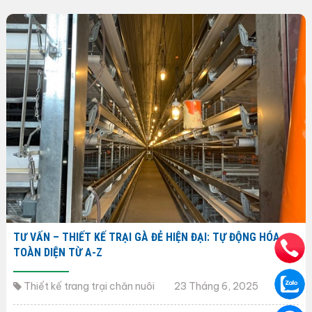
TƯ VẤN – THIẾT KẾ TRẠI GÀ ĐẺ HIỆN ĐẠI: TỰ ĐỘNG HÓA
TOÀN DIỆN TỪ A-Z
Thiết kế trang trại chăn nuôi
23 Tháng 6, 2025