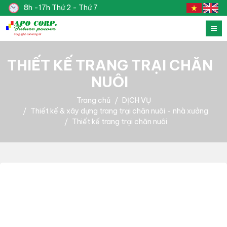
8h -17h Thứ 2 - Thứ 7
THIẾT KẾ TRANG TRẠI CHĂN
NUÔI
Trang chủ
DỊCH VỤ
Thiết kế & xây dựng trang trại chăn nuôi - nhà xưởng
Thiết kế trang trại chăn nuôi