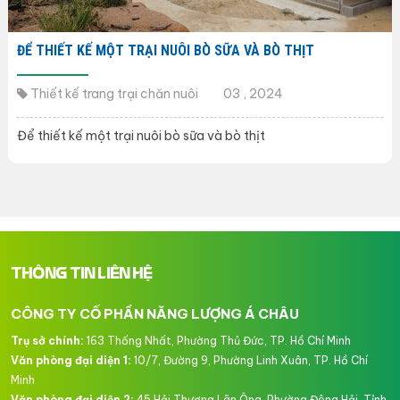
ĐỂ THIẾT KẾ MỘT TRẠI NUÔI BÒ SỮA VÀ BÒ THỊT
Thiết kế trang trại chăn nuôi
03 , 2024
Để thiết kế một trại nuôi bò sữa và bò thịt
THÔNG TIN LIÊN HỆ
CÔNG TY CỔ PHẦN NĂNG LƯỢNG Á CHÂU
Trụ sở chính:
163 Thống Nhất, Phường Thủ Đức, TP. Hồ Chí Minh
Văn phòng đại diện 1:
10/7, Đường 9, Phường Linh Xuân, TP. Hồ Chí
Minh
Văn phòng đại diện 2:
45 Hải Thượng Lãn Ông, Phường Đông Hải, Tỉnh