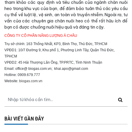
tham khảo các quy định và tiêu chuẩn của ngành chăn nuôi
heo trong khu vực của bạn, để đảm bảo tuân thủ các yêu cầu
cụ thể về luật lệ, vệ sinh, an toàn và truyền nhiễm. Ngoài ra, tư
vấn của các chuyên gia chăn nuôi heo có thể rất hữu ích để
bạn có được chuồng nuôi hiệu quả và đáng tin cậy.
CÔNG TY CỔ PHẦN NĂNG LƯỢNG Á CHÂU
Trụ sở chính: 163 Thống Nhất, KP3, Bình Thọ, Thủ Đức, TP.HCM
VPĐD1: 10/7 Đường 9, Khu phố 1, Phường Linh Tây, Quận Thủ Đức,
TPHCM
VPĐD2: 45 Hải Thượng Lãn Ông, TP.PRTC, Tỉnh Ninh Thuận
Email: office@ biogas.com.vn;
khai.apo@gmail.com
Hotline: 0909.679.777
Website:
biogas.com.vn
BÀI VIẾT GẦN ĐÂY