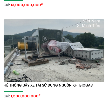
đ
Giá:
13,000,000,000
HỆ THỐNG SẤY XE TẢI SỬ DỤNG NGUỒN KHÍ BIOGAS
đ
Giá:
1,500,000,000