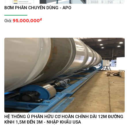
BƠM PHÂN CHUYÊN DÙNG - APO
đ
Giá:
95,000,000
HỆ THỐNG Ủ PHÂN HỮU CƠ HOÀN CHỈNH DÀI 12M ĐƯỜNG
KÍNH 1,5M ĐẾN 3M - NHẬP KHẨU USA