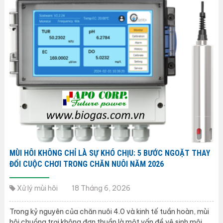
MÙI HÔI KHÔNG CHỈ LÀ SỰ KHÓ CHỊU: 5 BƯỚC NGOẶT THAY
ĐỔI CUỘC CHƠI TRONG CHĂN NUÔI NĂM 2026
Xử lý mùi hôi
18 Tháng 6, 2026
Trong kỷ nguyên của chăn nuôi 4.0 và kinh tế tuần hoàn, mùi
hôi chuồng trại không đơn thuần là một vấn đề vệ sinh môi