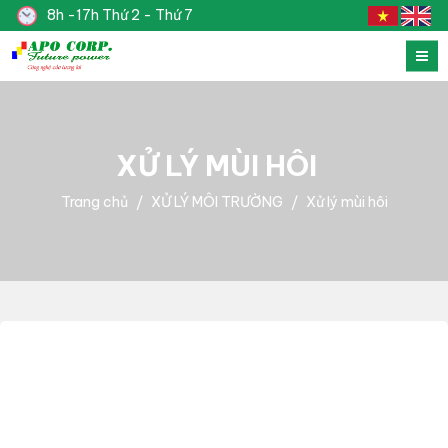
8h -17h Thứ 2 - Thứ 7
XỬ LÝ MÙI HÔI
Trang chủ
XỬ LÝ MÔI TRƯỜNG
Xử lý mùi hôi