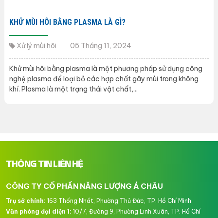
KHỬ MÙI HÔI BẰNG PLASMA LÀ GÌ?
Xử lý mùi hôi
05 Tháng 11, 2024
Khử mùi hôi bằng plasma là một phương pháp sử dụng công
nghệ plasma để loại bỏ các hợp chất gây mùi trong không
khí. Plasma là một trạng thái vật chất,...
THÔNG TIN LIÊN HỆ
CÔNG TY CỔ PHẦN NĂNG LƯỢNG Á CHÂU
Trụ sở chính:
163 Thống Nhất, Phường Thủ Đức, TP. Hồ Chí Minh
Văn phòng đại diện 1:
10/7, Đường 9, Phường Linh Xuân, TP. Hồ Chí