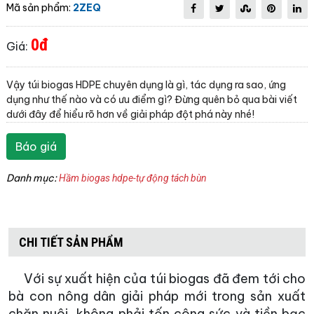
Mã sản phẩm:
2ZEQ
0đ
Giá:
Vậy túi biogas HDPE chuyên dụng là gì, tác dụng ra sao, ứng
dụng như thế nào và có ưu điểm gì? Đừng quên bỏ qua bài viết
dưới đây để hiểu rõ hơn về giải pháp đột phá này nhé!
Báo giá
Danh mục:
Hầm biogas hdpe-tự động tách bùn
CHI TIẾT SẢN PHẨM
Với sự xuất hiện của túi biogas đã đem tới cho
bà con nông dân giải pháp mới trong sản xuất
chăn nuôi, không phải tốn công sức và tiền bạc