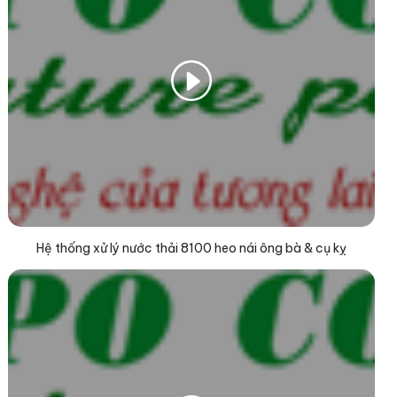
Hệ thống xử lý nước thải 8100 heo nái ông bà & cụ kỵ