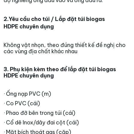
độ nghiêng ống đầu vào và ống đầu ra.
2.Yêu cầu cho túi / Lắp đặt túi biogas
HDPE
chuyên dụng
Không vật nhọn, theo đúng thiết kế đề nghị cho
các vùng địa chất khác nhau
3. Phụ kiện kèm theo để lắp đặt túi biogas
HDPE chuyên dụng
· Ống nạp PVC (m)
· Co PVC (cái)
· Phao đỡ bên trong túi (cái)
· Cổ dê Inox/dây đai cột (cái)
· Mặt bích thoát gas (cặp)